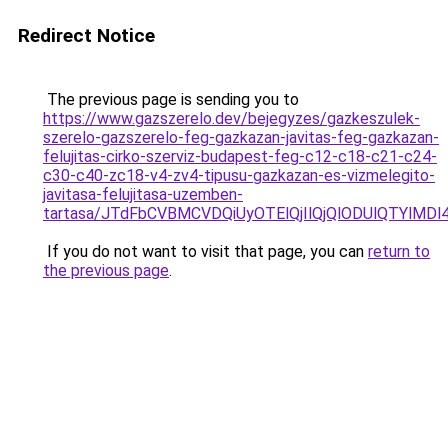
Redirect Notice
The previous page is sending you to
https://www.gazszerelo.dev/bejegyzes/gazkeszulek-
szerelo-gazszerelo-feg-gazkazan-javitas-feg-gazkazan-
felujitas-cirko-szerviz-budapest-feg-c12-c18-c21-c24-
c30-c40-zc18-v4-zv4-tipusu-gazkazan-es-vizmelegito-
javitasa-felujitasa-uzemben-
tartasa/JTdFbCVBMCVDQiUyOTElQjIlQjQlODUlQTYlM
If you do not want to visit that page, you can
return to
the previous page
.