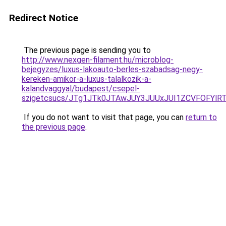
Redirect Notice
The previous page is sending you to
http://www.nexgen-filament.hu/microblog-
bejegyzes/luxus-lakoauto-berles-szabadsag-negy-
kereken-amikor-a-luxus-talalkozik-a-
kalandvaggyal/budapest/csepel-
szigetcsucs/JTg1JTk0JTAwJUY3JUUxJUI1ZCVFOFY
If you do not want to visit that page, you can
return to
the previous page
.