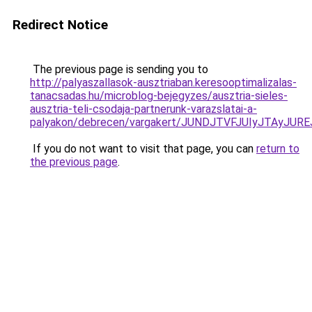
Redirect Notice
The previous page is sending you to
http://palyaszallasok-ausztriaban.keresooptimalizalas-
tanacsadas.hu/microblog-bejegyzes/ausztria-sieles-
ausztria-teli-csodaja-partnerunk-varazslatai-a-
palyakon/debrecen/vargakert/JUNDJTVFJUIyJTAyJ
If you do not want to visit that page, you can
return to
the previous page
.