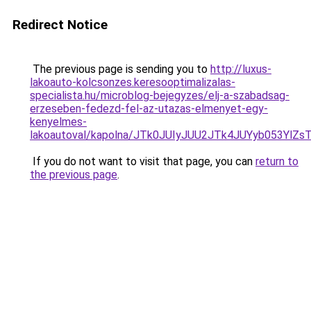
Redirect Notice
The previous page is sending you to
http://luxus-
lakoauto-kolcsonzes.keresooptimalizalas-
specialista.hu/microblog-bejegyzes/elj-a-szabadsag-
erzeseben-fedezd-fel-az-utazas-elmenyet-egy-
kenyelmes-
lakoautoval/kapolna/JTk0JUIyJUU2JTk4JUYyb053
If you do not want to visit that page, you can
return to
the previous page
.